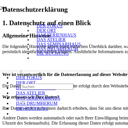
Datenschutz­erklärung
1. Datenschutz auf einen Blick
DER FOKUS
DER ORT
Allgemeine Hinweise
DAS FERIENHAUS
DAS ATELIER
DAS SEMINARHAUS
Die folgenden Hinweise geben einen einfachen Überblick darüber, wa
DAS DRUMHERUM
persönlich identifiziert werden können. Ausführliche Informationen
DIE BUCHUNG
Datenerfassung auf dieser Website
|
Wer ist verantwortlich für die Datenerfassung auf dieser Website
DER FOKUS
DER ORT
Die Datenverarbeitung auf dieser Website erfolgt durch den Websiteb
DAS FERIENHAUS
DAS ATELIER
Wie erfassen wir Ihre Daten?
DAS SEMINARHAUS
DAS DRUMHERUM
Ihre Daten werden zum einen dadurch erhoben, dass Sie uns diese mitt
DIE BUCHUNG
Andere Daten werden automatisch oder nach Ihrer Einwilligung beim B
Uhrzeit des Seitenaufrufs). Die Erfassung dieser Daten erfolgt automat