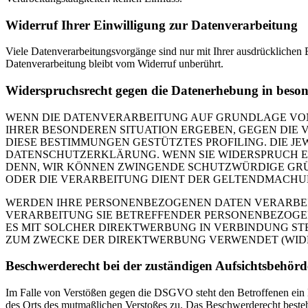
Widerruf Ihrer Einwilligung zur Datenverarbeitung
Viele Datenverarbeitungsvorgänge sind nur mit Ihrer ausdrücklichen E
Datenverarbeitung bleibt vom Widerruf unberührt.
Widerspruchsrecht gegen die Datenerhebung in beso
WENN DIE DATENVERARBEITUNG AUF GRUNDLAGE VON ART
IHRER BESONDEREN SITUATION ERGEBEN, GEGEN DIE 
DIESE BESTIMMUNGEN GESTÜTZTES PROFILING. DIE J
DATENSCHUTZERKLÄRUNG. WENN SIE WIDERSPRUCH EI
DENN, WIR KÖNNEN ZWINGENDE SCHUTZWÜRDIGE GRÜN
ODER DIE VERARBEITUNG DIENT DER GELTENDMACHUN
WERDEN IHRE PERSONENBEZOGENEN DATEN VERARBEITE
VERARBEITUNG SIE BETREFFENDER PERSONENBEZOGEN
ES MIT SOLCHER DIREKTWERBUNG IN VERBINDUNG ST
ZUM ZWECKE DER DIREKTWERBUNG VERWENDET (WIDERS
Beschwerde­recht bei der zuständigen Aufsichts­behörd
Im Falle von Verstößen gegen die DSGVO steht den Betroffenen ein Be
des Orts des mutmaßlichen Verstoßes zu. Das Beschwerderecht besteht