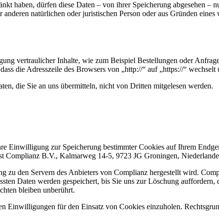
änkt haben, dürfen diese Daten – von ihrer Speicherung abgesehen – n
anderen natürlichen oder juristischen Person oder aus Gründen eines w
ung vertraulicher Inhalte, wie zum Beispiel Bestellungen oder Anfrage
dass die Adresszeile des Browsers von „http://“ auf „https://“ wechsel
en, die Sie an uns übermitteln, nicht von Dritten mitgelesen werden.
re Einwilligung zur Speicherung bestimmter Cookies auf Ihrem Endger
 ist Complianz B.V., Kalmarweg 14-5, 9723 JG Groningen, Niederland
g zu den Servern des Anbieters von Complianz hergestellt wird. Compl
ssten Daten werden gespeichert, bis Sie uns zur Löschung auffordern,
chten bleiben unberührt.
en Einwilligungen für den Einsatz von Cookies einzuholen. Rechtsgrund