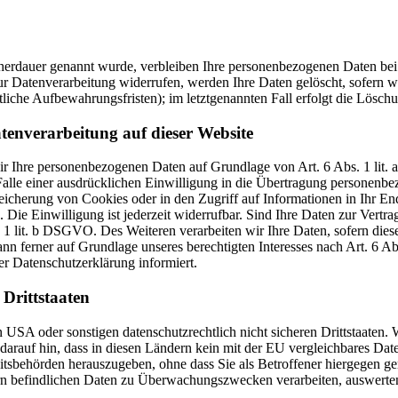
cherdauer genannt wurde, verbleiben Ihre personenbezogenen Daten bei 
r Datenverarbeitung widerrufen, werden Ihre Daten gelöscht, sofern wi
liche Aufbewahrungsfristen); im letztgenannten Fall erfolgt die Löschu
tenverarbeitung auf dieser Website
 wir Ihre personenbezogenen Daten auf Grundlage von Art. 6 Abs. 1 li
lle einer ausdrücklichen Einwilligung in die Übertragung personenbez
icherung von Cookies oder in den Zugriff auf Informationen in Ihr Endge
Die Einwilligung ist jederzeit widerrufbar. Sind Ihre Daten zur Vert
. 1 lit. b DSGVO. Des Weiteren verarbeiten wir Ihre Daten, sofern diese 
 ferner auf Grundlage unseres berechtigten Interesses nach Art. 6 Abs
r Datenschutzerklärung informiert.
Drittstaaten
USA oder sonstigen datenschutzrechtlich nicht sicheren Drittstaaten. 
n darauf hin, dass in diesen Ländern kein mit der EU vergleichbares Da
tsbehörden herauszugeben, ohne dass Sie als Betroffener hiergegen ger
n befindlichen Daten zu Überwachungszwecken verarbeiten, auswerten 