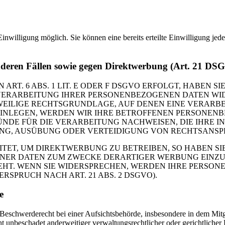
inwilligung möglich. Sie können eine bereits erteilte Einwilligung jed
nderen Fällen sowie gegen Direktwerbung (Art. 21 DS
. 6 ABS. 1 LIT. E ODER F DSGVO ERFOLGT, HABEN SIE
VERARBEITUNG IHRER PERSONENBEZOGENEN DATEN WIDE
EWEILIGE RECHTSGRUNDLAGE, AUF DENEN EINE VERARBE
NLEGEN, WERDEN WIR IHRE BETROFFENEN PERSONENBE
DE FÜR DIE VERARBEITUNG NACHWEISEN, DIE IHRE IN
G, AUSÜBUNG ODER VERTEIDIGUNG VON RECHTSANSPRÜC
T, UM DIREKTWERBUNG ZU BETREIBEN, SO HABEN SIE
ER DATEN ZUM ZWECKE DERARTIGER WERBUNG EINZULEG
EHT. WENN SIE WIDERSPRECHEN, WERDEN IHRE PERSO
PRUCH NACH ART. 21 ABS. 2 DSGVO).
e
schwerderecht bei einer Aufsichtsbehörde, insbesondere in dem Mitgli
 unbeschadet anderweitiger verwaltungsrechtlicher oder gerichtlicher 