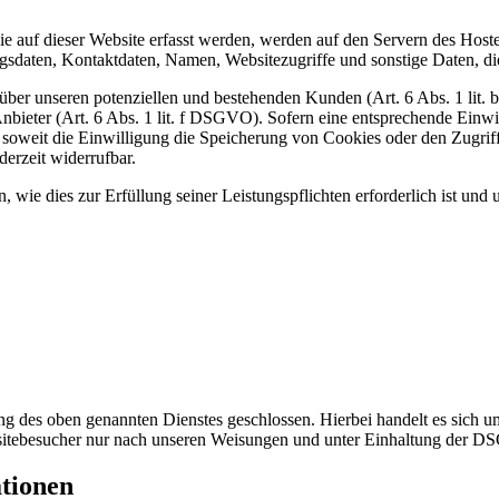
 auf dieser Website erfasst werden, werden auf den Servern des Hosters
daten, Kontaktdaten, Namen, Websitezugriffe und sonstige Daten, die
ber unseren potenziellen und bestehenden Kunden (Art. 6 Abs. 1 lit. b
nbieter (Art. 6 Abs. 1 lit. f DSGVO). Sofern eine entsprechende Einwil
weit die Einwilligung die Speicherung von Cookies oder den Zugriff 
erzeit widerrufbar.
, wie dies zur Erfüllung seiner Leistungspflichten erforderlich ist un
 des oben genannten Dienstes geschlossen. Hierbei handelt es sich um
bsitebesucher nur nach unseren Weisungen und unter Einhaltung der D
ationen