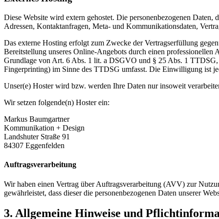
Diese Website wird extern gehostet. Die personenbezogenen Daten, die
Adressen, Kontaktanfragen, Meta- und Kommunikationsdaten, Vertrags
Das externe Hosting erfolgt zum Zwecke der Vertragserfüllung gegenü
Bereitstellung unseres Online-Angebots durch einen professionellen A
Grundlage von Art. 6 Abs. 1 lit. a DSGVO und § 25 Abs. 1 TTDSG, so
Fingerprinting) im Sinne des TTDSG umfasst. Die Einwilligung ist jed
Unser(e) Hoster wird bzw. werden Ihre Daten nur insoweit verarbeiten
Wir setzen folgende(n) Hoster ein:
Markus Baumgartner
Kommunikation + Design
Landshuter Straße 91
84307 Eggenfelden
Auftragsverarbeitung
Wir haben einen Vertrag über Auftragsverarbeitung (AVV) zur Nutzung
gewährleistet, dass dieser die personenbezogenen Daten unserer We
3. Allgemeine Hinweise und Pflicht­inform